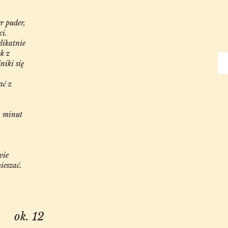
er puder,
ci.
likatnie
k z
niki się
ać z
5 minut
wie
ieszać.
ok. 12