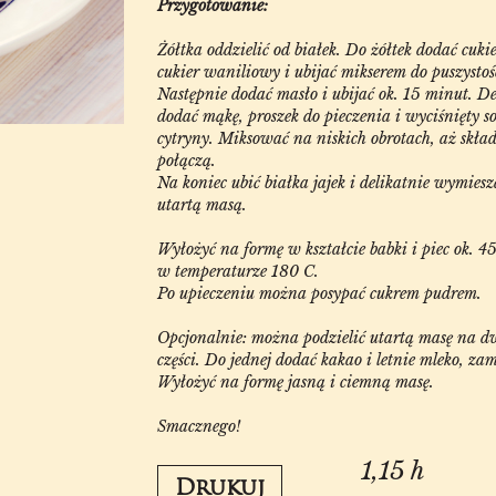
Przygotowanie:
Żółtka oddzielić od białek. Do żółtek dodać cuki
cukier waniliowy i ubijać mikserem do puszystoś
Następnie dodać masło i ubijać ok. 15 minut. De
dodać mąkę, proszek do pieczenia i wyciśnięty so
cytryny. Miksować na niskich obrotach, aż skład
połączą.
Na koniec ubić białka jajek i delikatnie wymiesz
utartą masą.
Wyłożyć na formę w kształcie babki i piec ok. 4
w temperaturze 180 C.
Po upieczeniu można posypać cukrem pudrem.
Opcjonalnie: można podzielić utartą masę na d
części. Do jednej dodać kakao i letnie mleko, zam
Wyłożyć na formę jasną i ciemną masę.
Smacznego!
1,15 h
Drukuj