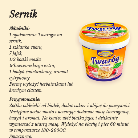
Sernik
Składniki:
1 opakowanie Twarogu na
sernik,
1 szklanka cukru,
7 jajek,
1/2 kostki masła
Włoszczowskiego extra,
1 budyń śmietankowy, aromat
cytrynowy
Formę wyłożyć herbatnikami lub
kruchym ciastem.
Przygotowanie:
Żółtka oddzielić od białek, dodać cukier i ubijać do puszystości.
Następnie dodać masło i ucierając dodawać masę twarogową,
budyń i aromat. Na koniec ubić białka jajek i delikatnie
wymieszać z utartą masą. Wyłożyć na blachę i piec 60 minut
w temperaturze 180-200OC.
Smacznego!