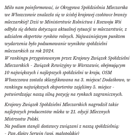
Miło nam poinformować, że Okręgowa Spółdzielnia Mleczarska
we Włoszczowie znalazła się w ścisłej krajowej czołówce branży
mleczarskiej! Dziś w Ministerstwie Rolnictwa i Rozwoju Wsi
odbyła się debata dotycząca aktualnej sytuacji w mleczarstwie, z
udziałem ekspertów rynków rolnych. Najważniejszym punktem
wydarzenia było podsumowanie wyników spółdzielni
mleczarskich za rok 2024.
W rankingu przygotowanym przez Krajowy Związek Spółdzielni
Mleczarskich - Związek Rewizyjny w Warszawie, obejmującym
10 największych i najlepszych spółdzielni w kraju, OSM
Włoszczowa została sklasyfikowana na 3. miejscu! Dodatkowo, w
rankingu największych eksporterów zajęliśmy 5. miejsce -
potwierdzając naszą silną pozycję na rynkach zagranicznych.
Krajowy Związek Spółdzielni Mleczarskich nagrodził także
najlepszych producentów mleka w 21. edycji Mlecznych
Mistrzostw Polski.
Na podium stanęli dostawcy związani z naszą spółdzielnią:
- Pan Alojzy Serwin (woj. małopolskie)