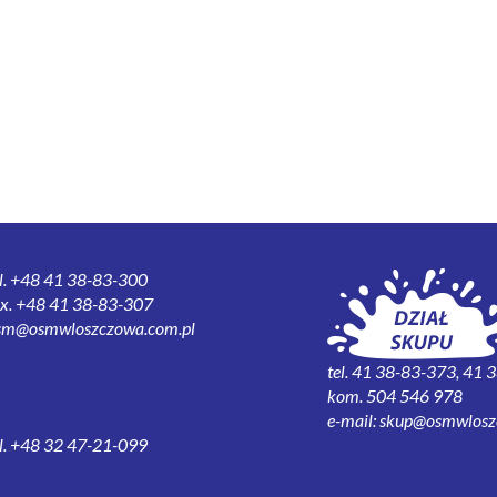
el. +48 41 38-83-300
ax. +48 41 38-83-307
sm@osmwloszczowa.com.pl
tel. 41 38-83-373, 41
kom. 504 546 978
e-mail:
skup@osmwlosz
el. +48 32 47-21-099