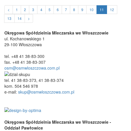
<
1
2
3
4
5
6
7
8
9
10
11
12
13
14
>
Okręgowa Spółdzielnia Mleczarska we Włoszczowie
ul. Kochanowskiego 1
29-100 Włoszczowa
tel. +48 41 38-83-300
fax. +48 41 38-83-307
osm@osmwloszczowa.com.pl
tel. 41 38-83-373, 41 38-83-374
kom. 504 546 978
e-mail:
skup@osmwloszczowa.com.pl
Okręgowa Spółdzielnia Mleczarska we Włoszczowie -
Oddział Pawłowice